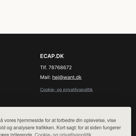
ECAP.DK
Tlf. 78768672
Mail:
hej@want.dk
Cookie- og privatlivspolitik
å vores hjemmeside for at forbedre din oplevelse, vise
r sælges ikke varer fra denne side - vi henviser til de shops,
ld og analysere trafikken. Kort sagt: for at siden fungerer
være irriterende.
Cookie- og privatlivspolitik.