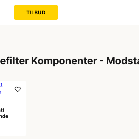
TILBUD
efilter Komponenter - Mods
tt
nde