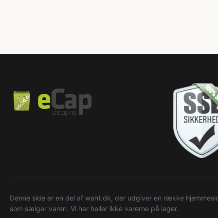
Denne side er en del af want.dk, der udgiver en række hjemmeside
som sælger varen. Vi har heller ikke varerne på lager.