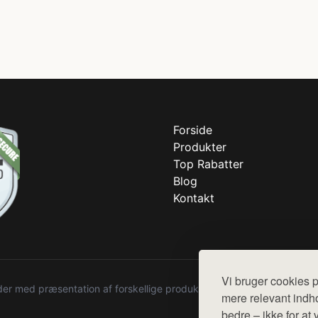
Forside
Produkter
Top Rabatter
Blog
Kontakt
Vi bruger cookies p
r med præsentation af forskellige produkter fra diverse webshops. De
mere relevant indho
bedre – ikke for at 