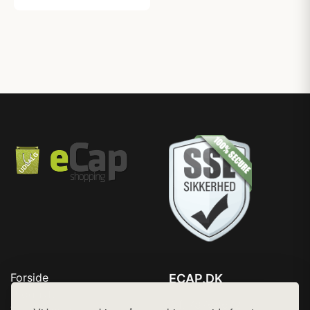
Forside
ECAP.DK
Produkter
Tlf. 78768672