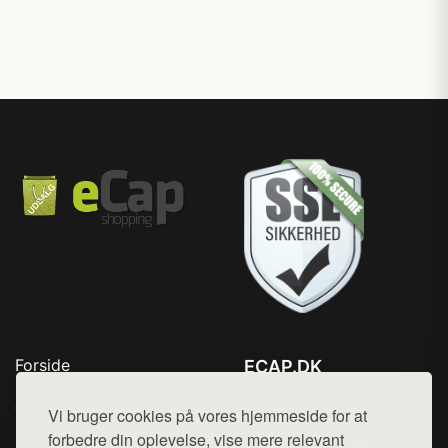
Forside
ECAP.DK
Produkter
Tlf. 78768672
Top Rabatter
Vi bruger cookies på vores hjemmeside for at
Mail:
hej@want.dk
Blog
forbedre din oplevelse, vise mere relevant