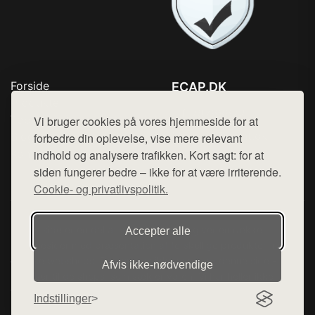
Forside
ECAP.DK
Produkter
Tlf. 78768672
Top Rabatter
Vi bruger cookies på vores hjemmeside for at
Mail:
hej@want.dk
Blog
forbedre din oplevelse, vise mere relevant
Kontakt
indhold og analysere trafikken. Kort sagt: for at
Cookie- og privatlivspolitik
siden fungerer bedre – ikke for at være irriterende.
Cookie- og privatlivspolitik.
Denne side er en del af want.dk, der udgiver en række
Accepter alle
hjemmesider med præsentation af forskellige produkter fra
diverse webshops. Der sælges ikke varer fra denne side - vi
Afvis ikke‑nødvendige
henviser til de shops, som sælger varen. Vi har heller ikke
varerne på lager.
Indstillinger