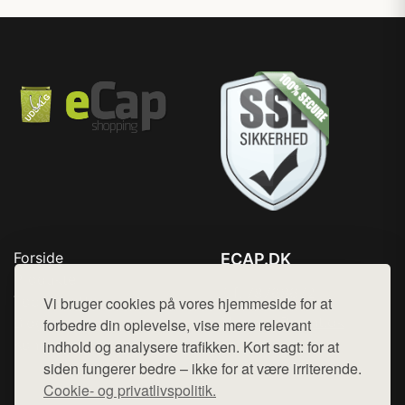
Forside
ECAP.DK
Produkter
Tlf. 78768672
Top Rabatter
Vi bruger cookies på vores hjemmeside for at
Mail:
hej@want.dk
Blog
forbedre din oplevelse, vise mere relevant
Kontakt
indhold og analysere trafikken. Kort sagt: for at
Cookie- og privatlivspolitik
siden fungerer bedre – ikke for at være irriterende.
Cookie- og privatlivspolitik.