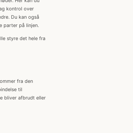
 møder. Her kan du
Tag kontrol over
edre. Du kan også
 parter på linjen.
le styre det hele fra
kommer fra den
ndelse til
e bliver afbrudt eller