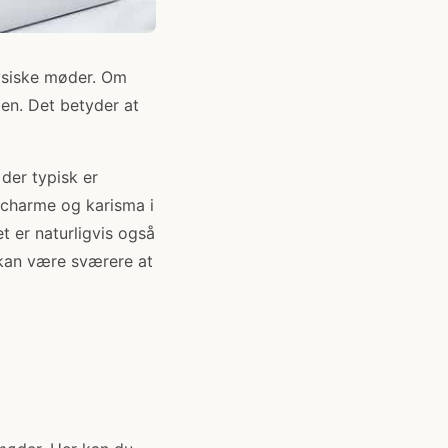
fysiske møder. Om
den. Det betyder at
der typisk er
 charme og karisma i
t er naturligvis også
 kan være sværere at