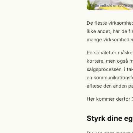
De fleste virksomhed
ikke andet, har de f
mange virksomheder s
Personalet er måske
kortere, men også m
salgsprocessen, i ta
en kommunikationsfo
aflæse den anden pa
Her kommer derfor 3 
Styrk dine eg