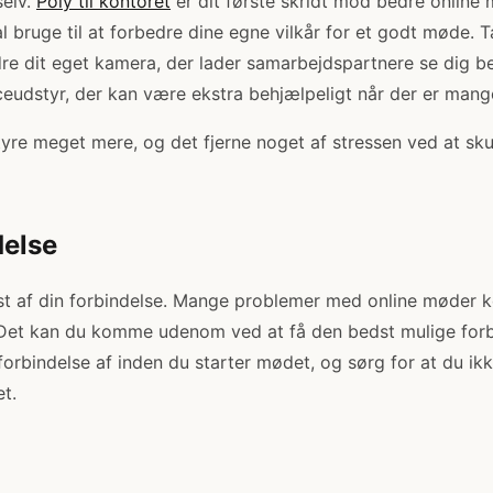
selv.
Poly til kontoret
er dit første skridt mod bedre online
al bruge til at forbedre dine egne vilkår for et godt møde. 
re dit eget kamera, der lader samarbejdspartnere se dig b
ceudstyr, der kan være ekstra behjælpeligt når der er mange
yre meget mere, og det fjerne noget af stressen ved at skul
delse
st af din forbindelse. Mange problemer med online møder 
. Det kan du komme udenom ved at få den bedst mulige forbi
 forbindelse af inden du starter mødet, og sørg for at du ikk
t.