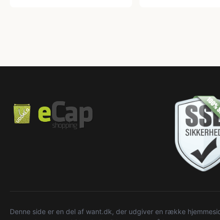
Denne side er en del af want.dk, der udgiver en række hjemmeside