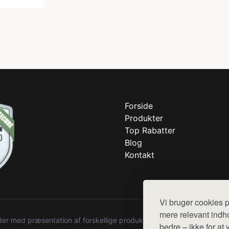
Forside
Produkter
Top Rabatter
Blog
Kontakt
Vi bruger cookies p
mere relevant indho
r med præsentation af forskellige produkter fra diverse webshops. De
bedre – ikke for at 