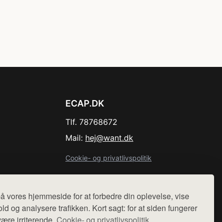
ECAP.DK
Tlf. 78768672
Mail:
hej@want.dk
Cookie- og privatlivspolitik
å vores hjemmeside for at forbedre din oplevelse, vise
ld og analysere trafikken. Kort sagt: for at siden fungerer
r sælges ikke varer fra denne side - vi henviser til de shops,
være irriterende.
Cookie- og privatlivspolitik.