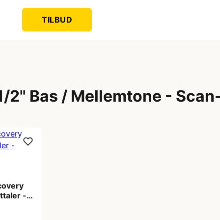
TILBUD
 1/2" Bas / Mellemtone - Sca
covery
taler -