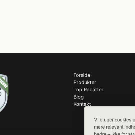
Forside
Produkter
Top Rabatter
Blog
Kontakt
Vi bruger cookies p
mere relevant indho
bedre – ikke for at 