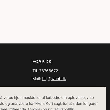
ECAP.DK
Tlf. 78768672
Mail:
hej@want.dk
Cookie- og privatlivspolitik
å vores hjemmeside for at forbedre din oplevelse, vise
ld og analysere trafikken. Kort sagt: for at siden fungerer
være irriterende.
Cookie- og privatlivspolitik.