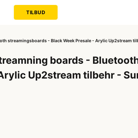
TILBUD
oth streamingsboards - Black Week Presale - Arylic Up2stream ti
streamning boards - Bluetoot
Arylic Up2stream tilbehr - S