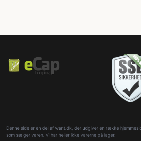
Denne side er en del af want.dk, der udgiver en række hjemmeside
som sælger varen. Vi har heller ikke varerne på lager.