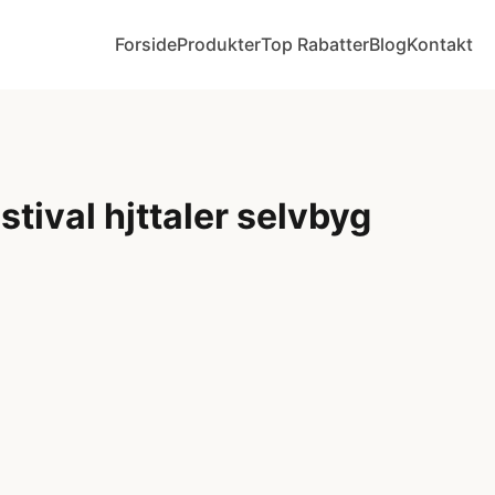
Forside
Produkter
Top Rabatter
Blog
Kontakt
tival hjttaler selvbyg