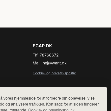
ECAP.DK
Tlf. 78768672
Mail:
hej@want.dk
Cookie- og privatlivspolitik
å vores hjemmeside for at forbedre din oplevelse, vise
r sælges ikke varer fra denne side - vi henviser til de shops,
ld og analysere trafikken. Kort sagt: for at siden fungerer
være irriterende.
Cookie- og privatlivspolitik.