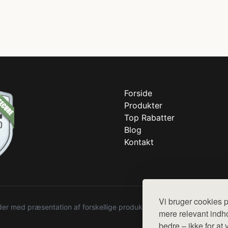
Forside
Produkter
Top Rabatter
Blog
Kontakt
Vi bruger cookies p
r med præsentation af forskellige produkter fra diverse webshops. De
mere relevant indho
bedre – ikke for at 