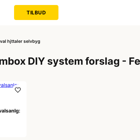
TILBUD
al hjttaler selvbyg
mbox DIY system forslag - Fes
valsanlg: