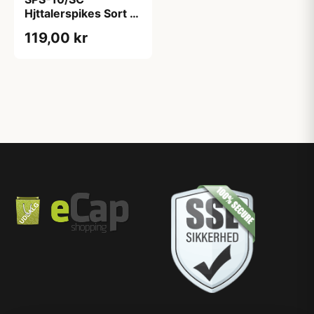
Hjttalerspikes Sort 4
stk - Forbedret
119,00 kr
Lydkvalitet &
Stabilitet