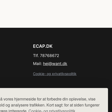
ECAP.DK
Tlf. 78768672
Mail:
hej@want.dk
Cookie- og privatlivspolitik
å vores hjemmeside for at forbedre din oplevelse, vise
r sælges ikke varer fra denne side - vi henviser til de shops,
ld og analysere trafikken. Kort sagt: for at siden fungerer
være irriterende.
Cookie- og privatlivspolitik.