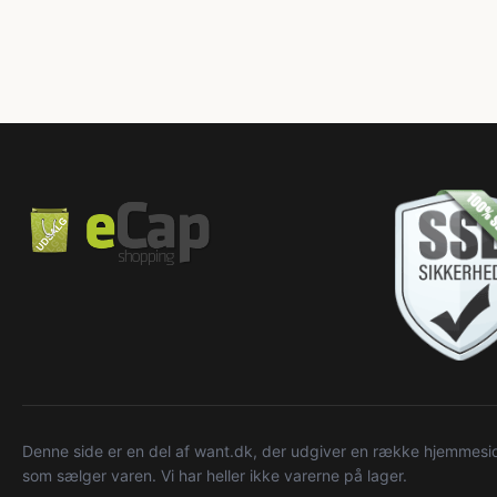
Denne side er en del af want.dk, der udgiver en række hjemmeside
som sælger varen. Vi har heller ikke varerne på lager.