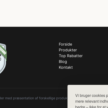
Forside
Produkter
Top Rabatter
Blog
Kontakt
Vi bruger cookies p
r med præsentation af forskellige produkter fra diverse webshops. De
mere relevant indho
bedre – ikke for at 