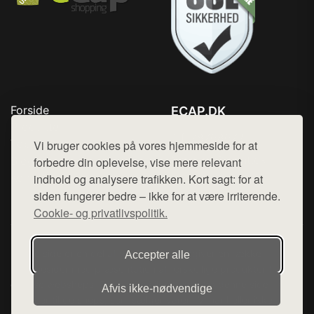
Forside
ECAP.DK
Produkter
Tlf. 78768672
Top Rabatter
Vi bruger cookies på vores hjemmeside for at
Mail:
hej@want.dk
Blog
forbedre din oplevelse, vise mere relevant
Kontakt
indhold og analysere trafikken. Kort sagt: for at
Cookie- og privatlivspolitik
siden fungerer bedre – ikke for at være irriterende.
Cookie- og privatlivspolitik.
Denne side er en del af want.dk, der udgiver en række
Accepter alle
hjemmesider med præsentation af forskellige produkter fra
diverse webshops. Der sælges ikke varer fra denne side - vi
Afvis ikke‑nødvendige
henviser til de shops, som sælger varen. Vi har heller ikke