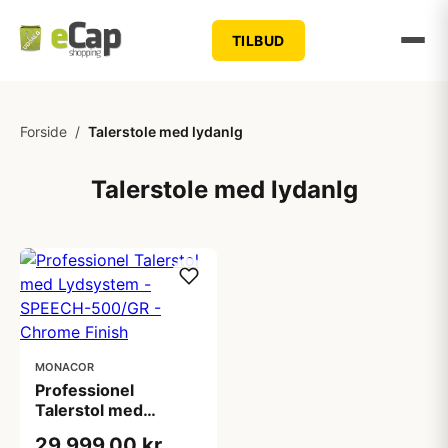
TILBUD
Forside
/
Talerstole med lydanlg
Talerstole med lydanlg
MONACOR
Professionel
Talerstol med
Lydsystem -
29.999,00 kr