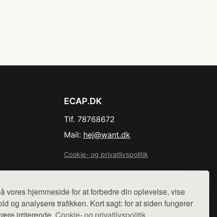
ECAP.DK
Tlf. 78768672
Mail:
hej@want.dk
Cookie- og privatlivspolitik
å vores hjemmeside for at forbedre din oplevelse, vise
ld og analysere trafikken. Kort sagt: for at siden fungerer
r sælges ikke varer fra denne side - vi henviser til de shops,
være irriterende.
Cookie- og privatlivspolitik.