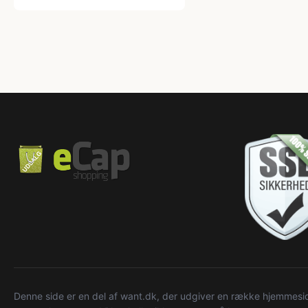
Denne side er en del af want.dk, der udgiver en række hjemmeside