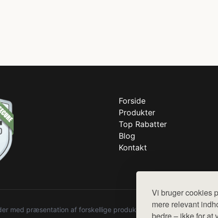
Forside
Produkter
Top Rabatter
Blog
Kontakt
Vi bruger cookies p
mere relevant indho
r med præsentation af forskellige produkter fra diverse webshops. De
bedre – ikke for at 