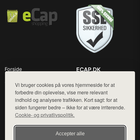
Forside
ECAP.DK
Produkter
Tlf. 78768672
Top Rabatter
Vi bruger cookies på vores hjemmeside for at
Mail:
hej@want.dk
Blog
forbedre din oplevelse, vise mere relevant
Kontakt
indhold og analysere trafikken. Kort sagt: for at
Cookie- og privatlivspolitik
siden fungerer bedre – ikke for at være irriterende.
Cookie- og privatlivspolitik.
Denne side er en del af want.dk, der udgiver en række
Accepter alle
hjemmesider med præsentation af forskellige produkter fra