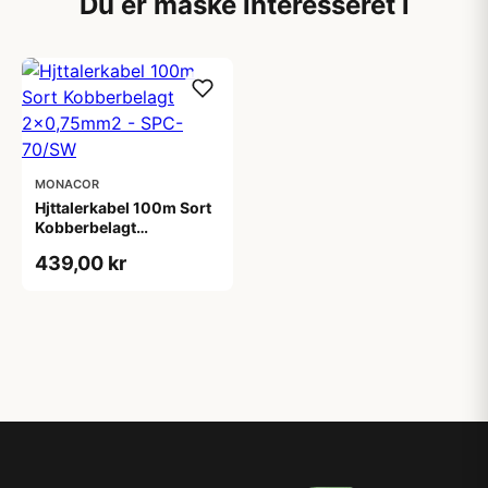
Du er måske interesseret i
MONACOR
Hjttalerkabel 100m Sort
Kobberbelagt
2x0,75mm2 - SPC-
439,00 kr
70/SW