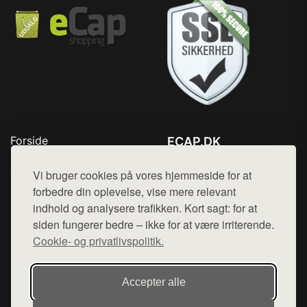
Forside
ECAP.DK
Produkter
Tlf. 78768672
Top Rabatter
Vi bruger cookies på vores hjemmeside for at
Mail:
hej@want.dk
Blog
forbedre din oplevelse, vise mere relevant
Kontakt
indhold og analysere trafikken. Kort sagt: for at
Cookie- og privatlivspolitik
siden fungerer bedre – ikke for at være irriterende.
Cookie- og privatlivspolitik.
Denne side er en del af want.dk, der udgiver en række
Accepter alle
hjemmesider med præsentation af forskellige produkter fra