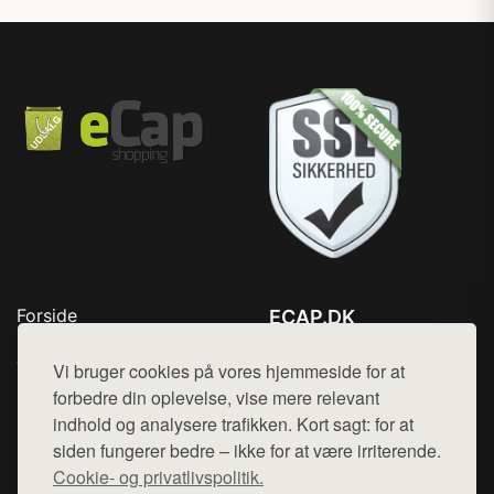
Forside
ECAP.DK
Produkter
Tlf. 78768672
Top Rabatter
Vi bruger cookies på vores hjemmeside for at
Mail:
hej@want.dk
Blog
forbedre din oplevelse, vise mere relevant
Kontakt
indhold og analysere trafikken. Kort sagt: for at
Cookie- og privatlivspolitik
siden fungerer bedre – ikke for at være irriterende.
Cookie- og privatlivspolitik.