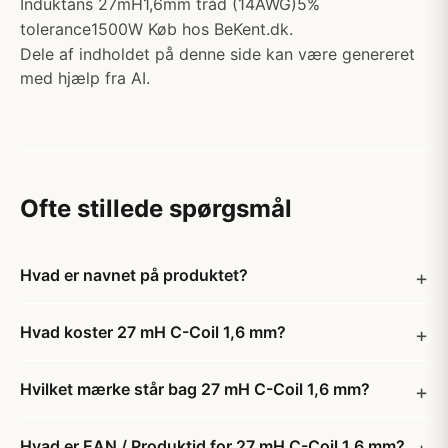
Induktans 27mH1,6mm tråd (14AWG)5%
tolerance1500W Køb hos BeKent.dk.
Dele af indholdet på denne side kan være genereret
med hjælp fra AI.
Ofte stillede spørgsmål
Hvad er navnet på produktet?
Hvad koster 27 mH C-Coil 1,6 mm?
Hvilket mærke står bag 27 mH C-Coil 1,6 mm?
Hvad er EAN / Produktid for 27 mH C-Coil 1,6 mm?