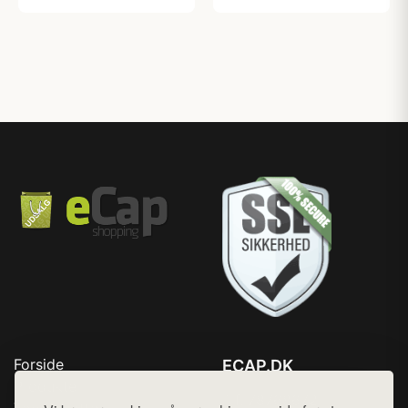
Forside
ECAP.DK
Produkter
Tlf. 78768672