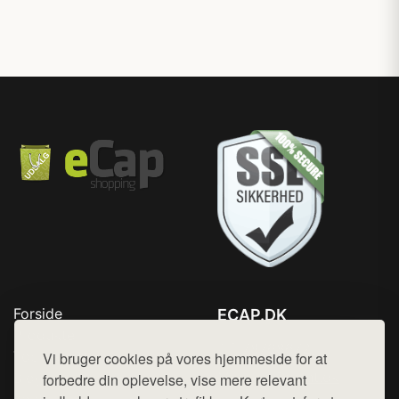
Forside
ECAP.DK
Produkter
Tlf. 78768672
Top Rabatter
Vi bruger cookies på vores hjemmeside for at
Mail:
hej@want.dk
Blog
forbedre din oplevelse, vise mere relevant