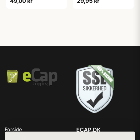
49,00 kr
29,95 kr
Forside
ECAP.DK
Produkter