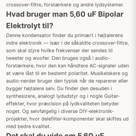
crossover-filtre, forstærkere og andre lydsystemer.
Hvad bruger man 5,60 uF Bipolar
Elektrolyt til?
Denne kondensator finder du primært i højtalerens
indre elektronik — især i de såkaldte crossover-filtre,
som skal styre hvilke frekvenser der sendes til
tweeter og woofer. Den bruges også i audio-
forstærkere, hvor den kan håndtere AC-signaler uden
at være låst til en bestemt polaritet. Musikelskere og
audio-nerder bruger den typisk når de reparerer eller
bygger højtalere selv. Du finder den desuden i
synthesizere, analogt lydudstyr og i nogle Guitar-
effekter, hvor præcision på lydkvaliteten betyder
noget. Og selvfølgelig i diverse DIY-elektronik-
projekter, hvor delefilter-komponenter skal skiftes ud
med bedre kvalitet.
Det skal du vide om 5,60 uF