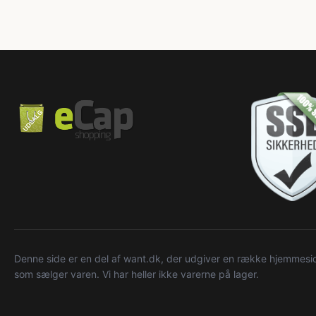
Denne side er en del af want.dk, der udgiver en række hjemmeside
som sælger varen. Vi har heller ikke varerne på lager.