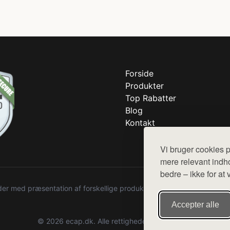
Forside
Produkter
Top Rabatter
Blog
Kontakt
Vi bruger cookies p
mere relevant indho
bedre – ikke for at 
r med præsentation af forskellige produkter fra diverse webshops. De
Accepter alle
© 2026 ecap.dk. Alle rettigheder forbeholdes.