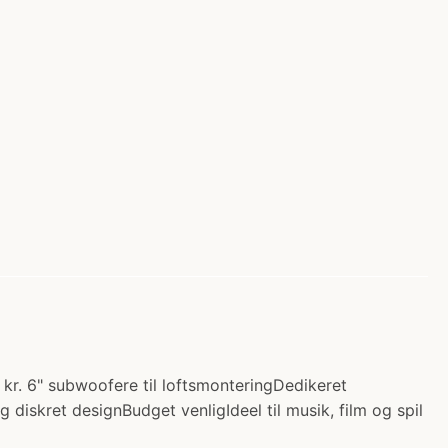
0 kr. 6" subwoofere til loftsmonteringDedikeret
 diskret designBudget venligIdeel til musik, film og spil