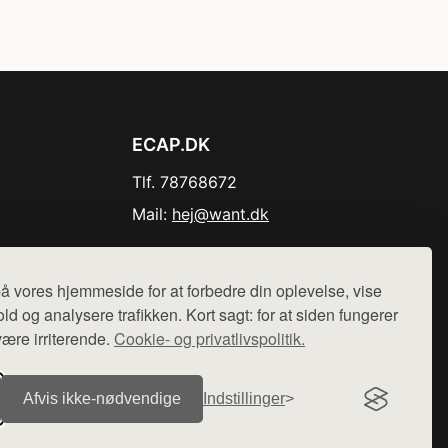
ECAP.DK
Tlf. 78768672
Mail:
hej@want.dk
Cookie- og privatlivspolitik
å vores hjemmeside for at forbedre din oplevelse, vise
ld og analysere trafikken. Kort sagt: for at siden fungerer
være irriterende.
Cookie- og privatlivspolitik.
r sælges ikke varer fra denne side - vi henviser til de shops,
Afvis ikke‑nødvendige
Indstillinger