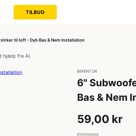
TILBUD
rker til loft - Dyb Bas & Nem Installation
 hjælp fra AI.
BEKENT.DK
6" Subwoofer
Bas & Nem In
59,00 kr