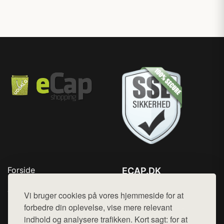
Forside
ECAP.DK
Produkter
Tlf. 78768672
Top Rabatter
Vi bruger cookies på vores hjemmeside for at
Mail:
hej@want.dk
Blog
forbedre din oplevelse, vise mere relevant
Kontakt
indhold og analysere trafikken. Kort sagt: for at