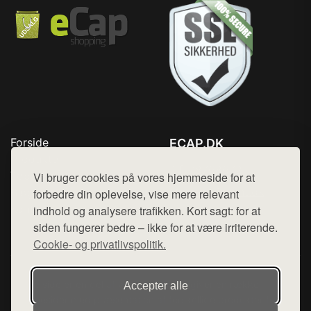
Forside
ECAP.DK
Produkter
Tlf. 78768672
Top Rabatter
Vi bruger cookies på vores hjemmeside for at
Mail:
hej@want.dk
Blog
forbedre din oplevelse, vise mere relevant
Kontakt
indhold og analysere trafikken. Kort sagt: for at
Cookie- og privatlivspolitik
siden fungerer bedre – ikke for at være irriterende.
Cookie- og privatlivspolitik.
Denne side er en del af want.dk, der udgiver en række
Accepter alle
hjemmesider med præsentation af forskellige produkter fra