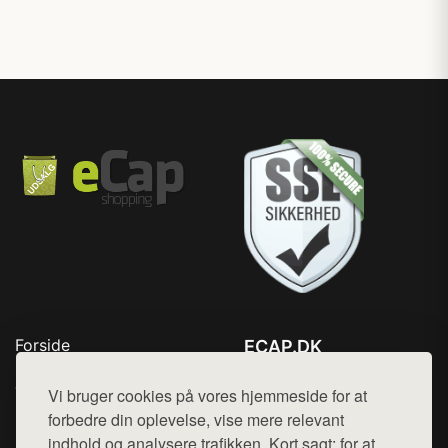
Forside
ECAP.DK
Produkter
Tlf. 78768672
Top Rabatter
Vi bruger cookies på vores hjemmeside for at
Mail:
hej@want.dk
Blog
forbedre din oplevelse, vise mere relevant
Kontakt
indhold og analysere trafikken. Kort sagt: for at