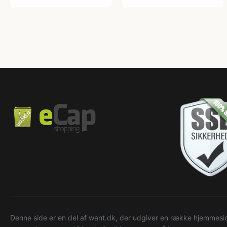
Denne side er en del af want.dk, der udgiver en række hjemmeside