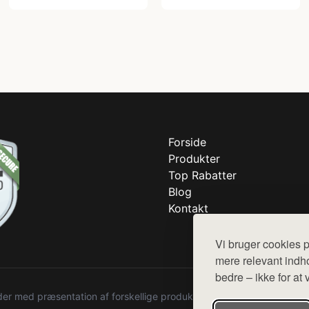
Forside
Produkter
Top Rabatter
Blog
Kontakt
Vi bruger cookies p
mere relevant indho
bedre – ikke for at 
r med præsentation af forskellige produkter fra diverse webshops. De