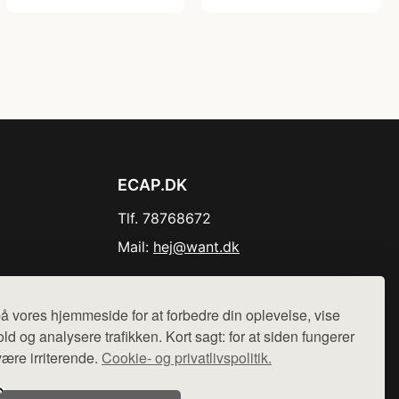
ECAP.DK
Tlf. 78768672
Mail:
hej@want.dk
Cookie- og privatlivspolitik
å vores hjemmeside for at forbedre din oplevelse, vise
ld og analysere trafikken. Kort sagt: for at siden fungerer
være irriterende.
Cookie- og privatlivspolitik.
r sælges ikke varer fra denne side - vi henviser til de shops,