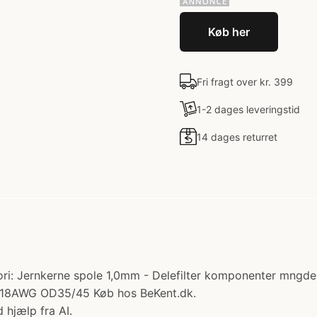
Køb her
Fri fragt over kr. 399
1-2 dages leveringstid
14 dages returret
: Jernkerne spole 1,0mm - Delefilter komponenter mngderaba
0=18AWG OD35/45 Køb hos BeKent.dk.
 hjælp fra AI.