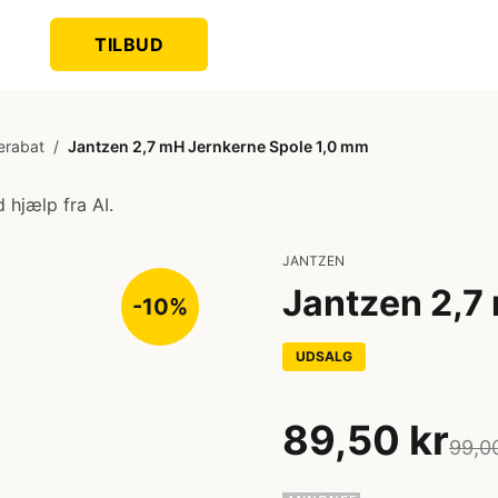
TILBUD
erabat
/
Jantzen 2,7 mH Jernkerne Spole 1,0 mm
 hjælp fra AI.
JANTZEN
Jantzen 2,7
-10%
UDSALG
89,50 kr
99,0