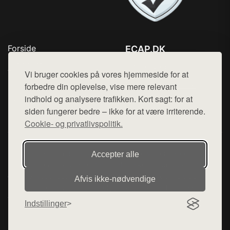
Forside
ECAP.DK
Produkter
Tlf. 78768672
Top Rabatter
Vi bruger cookies på vores hjemmeside for at
Mail:
hej@want.dk
Blog
forbedre din oplevelse, vise mere relevant
Kontakt
indhold og analysere trafikken. Kort sagt: for at
Cookie- og privatlivspolitik
siden fungerer bedre – ikke for at være irriterende.
Cookie- og privatlivspolitik.
Denne side er en del af want.dk, der udgiver en række
Accepter alle
hjemmesider med præsentation af forskellige produkter fra
diverse webshops. Der sælges ikke varer fra denne side - vi
Afvis ikke‑nødvendige
henviser til de shops, som sælger varen. Vi har heller ikke
varerne på lager.
Indstillinger
© 2026 ecap.dk. Alle rettigheder forbeholdes.