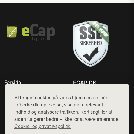
Forside
ECAP.DK
Produkter
Tlf. 78768672
Top Rabatter
Vi bruger cookies på vores hjemmeside for at
Mail:
hej@want.dk
Blog
forbedre din oplevelse, vise mere relevant
Kontakt
indhold og analysere trafikken. Kort sagt: for at
Cookie- og privatlivspolitik
siden fungerer bedre – ikke for at være irriterende.
Cookie- og privatlivspolitik.