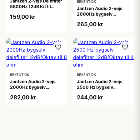
Jantzen 2-vejs Delefilter
BEKENT.DK
5800Hz 12dB Kit til
Jantzen Audio 2-vejs
4ohm
2000Hz bygselv
159,00 kr
delefilter 12dB/Oktav til
265,00 kr
4 ohm
BEKENT.DK
BEKENT.DK
Jantzen Audio 2-vejs
Jantzen Audio 2-vejs
2000Hz bygselv
2500 Hz bygselv
delefilter 12dB/Oktav til
delefilter 12dB/Oktav til
282,00 kr
244,00 kr
8 ohm
4 ohm