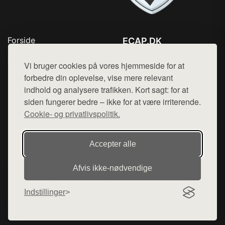
Forside
ECAP.DK
Produkter
Tlf. 78768672
Top Rabatter
Vi bruger cookies på vores hjemmeside for at
Mail:
hej@want.dk
Blog
forbedre din oplevelse, vise mere relevant
Kontakt
indhold og analysere trafikken. Kort sagt: for at
Cookie- og privatlivspolitik
siden fungerer bedre – ikke for at være irriterende.
Cookie- og privatlivspolitik.
Denne side er en del af want.dk, der udgiver en række
Accepter alle
hjemmesider med præsentation af forskellige produkter fra
diverse webshops. Der sælges ikke varer fra denne side - vi
Afvis ikke‑nødvendige
henviser til de shops, som sælger varen. Vi har heller ikke
varerne på lager.
Indstillinger
© 2026 ecap.dk. Alle rettigheder forbeholdes.