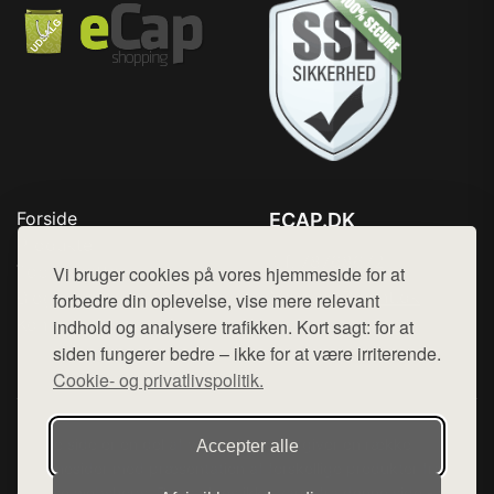
Forside
ECAP.DK
Produkter
Tlf. 78768672
Top Rabatter
Vi bruger cookies på vores hjemmeside for at
Mail:
hej@want.dk
Blog
forbedre din oplevelse, vise mere relevant
Kontakt
indhold og analysere trafikken. Kort sagt: for at
Cookie- og privatlivspolitik
siden fungerer bedre – ikke for at være irriterende.
Cookie- og privatlivspolitik.
Denne side er en del af want.dk, der udgiver en række
Accepter alle
hjemmesider med præsentation af forskellige produkter fra
diverse webshops. Der sælges ikke varer fra denne side - vi