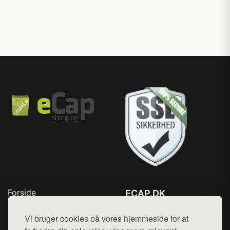
Forside
ECAP.DK
Produkter
Tlf. 78768672
Top Rabatter
Vi bruger cookies på vores hjemmeside for at
Mail:
hej@want.dk
Blog