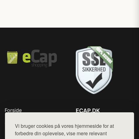
Forside
ECAP.DK
Produkter
Tlf. 78768672
Top Rabatter
Vi bruger cookies på vores hjemmeside for at
Mail:
hej@want.dk
Blog
forbedre din oplevelse, vise mere relevant