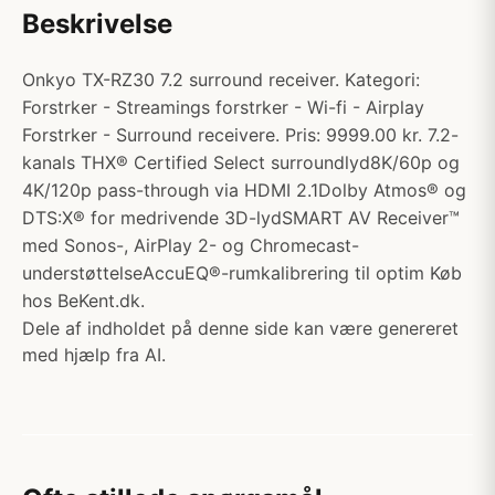
Beskrivelse
Onkyo TX-RZ30 7.2 surround receiver. Kategori:
Forstrker - Streamings forstrker - Wi-fi - Airplay
Forstrker - Surround receivere. Pris: 9999.00 kr. 7.2-
kanals THX® Certified Select surroundlyd8K/60p og
4K/120p pass-through via HDMI 2.1Dolby Atmos® og
DTS:X® for medrivende 3D-lydSMART AV Receiver™
med Sonos-, AirPlay 2- og Chromecast-
understøttelseAccuEQ®-rumkalibrering til optim Køb
hos BeKent.dk.
Dele af indholdet på denne side kan være genereret
med hjælp fra AI.