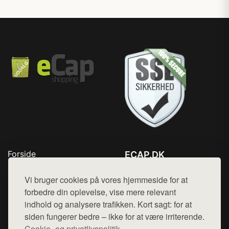
Forside
ECAP.DK
Produkter
Tlf. 78768672
Top Rabatter
Vi bruger cookies på vores hjemmeside for at
Mail:
hej@want.dk
Blog
forbedre din oplevelse, vise mere relevant
Kontakt
indhold og analysere trafikken. Kort sagt: for at
Cookie- og privatlivspolitik
siden fungerer bedre – ikke for at være irriterende.
Cookie- og privatlivspolitik.