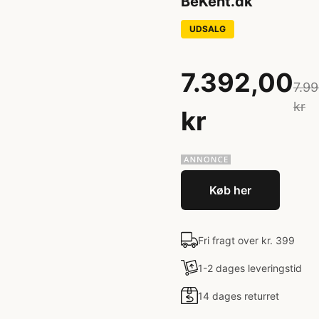
BeKent.dk
UDSALG
7.392,00
7.9
kr
kr
Køb her
Fri fragt over kr. 399
1-2 dages leveringstid
14 dages returret