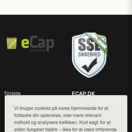
Forside
ECAP.DK
Produkter
Tlf. 78768672
Top Rabatter
Vi bruger cookies på vores hjemmeside for at
Mail:
hej@want.dk
Blog
forbedre din oplevelse, vise mere relevant
Kontakt
indhold og analysere trafikken. Kort sagt: for at
Cookie- og privatlivspolitik
siden fungerer bedre – ikke for at være irriterende.