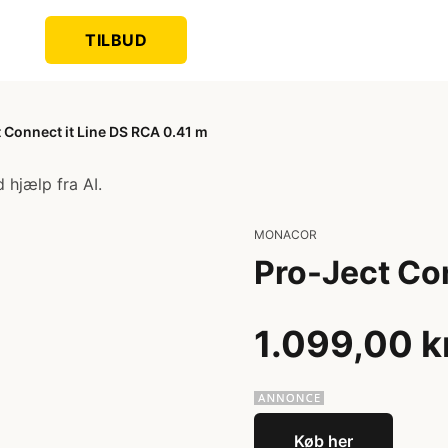
TILBUD
 Connect it Line DS RCA 0.41 m
 hjælp fra AI.
MONACOR
Pro-Ject Co
1.099,00 k
Køb her