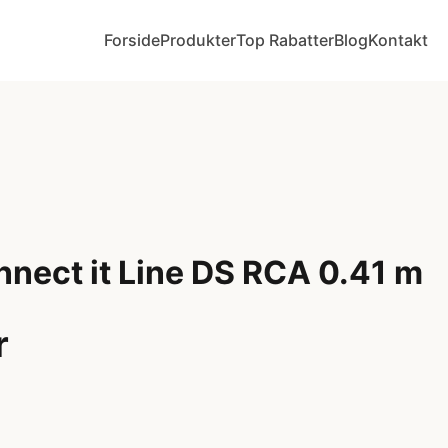
Forside
Produkter
Top Rabatter
Blog
Kontakt
nnect it Line DS RCA 0.41 m
r