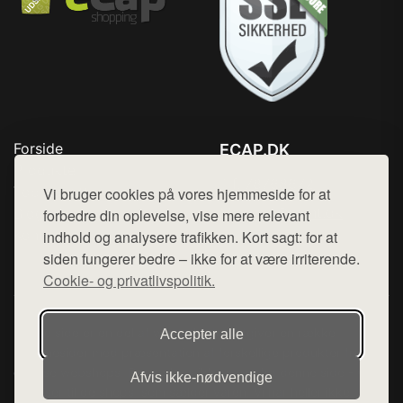
Forside
ECAP.DK
Produkter
Tlf. 78768672
Top Rabatter
Vi bruger cookies på vores hjemmeside for at
Mail:
hej@want.dk
Blog
forbedre din oplevelse, vise mere relevant
Kontakt
indhold og analysere trafikken. Kort sagt: for at
Cookie- og privatlivspolitik
siden fungerer bedre – ikke for at være irriterende.
Cookie- og privatlivspolitik.
Denne side er en del af want.dk, der udgiver en række
Accepter alle
hjemmesider med præsentation af forskellige produkter fra
diverse webshops. Der sælges ikke varer fra denne side - vi
Afvis ikke‑nødvendige
henviser til de shops, som sælger varen. Vi har heller ikke