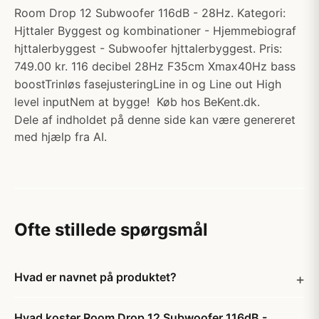
Room Drop 12 Subwoofer 116dB - 28Hz. Kategori:
Hjttaler Byggest og kombinationer - Hjemmebiograf
hjttalerbyggest - Subwoofer hjttalerbyggest. Pris:
749.00 kr. 116 decibel 28Hz F35cm Xmax40Hz bass
boostTrinløs fasejusteringLine in og Line out High
level inputNem at bygge! Køb hos BeKent.dk.
Dele af indholdet på denne side kan være genereret
med hjælp fra AI.
Ofte stillede spørgsmål
Hvad er navnet på produktet?
Hvad koster Room Drop 12 Subwoofer 116dB -