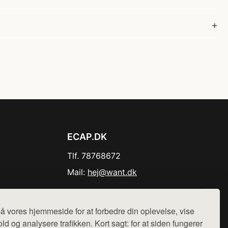
ECAP.DK
Tlf. 78768672
Mail:
hej@want.dk
Cookie- og privatlivspolitik
å vores hjemmeside for at forbedre din oplevelse, vise
ld og analysere trafikken. Kort sagt: for at siden fungerer