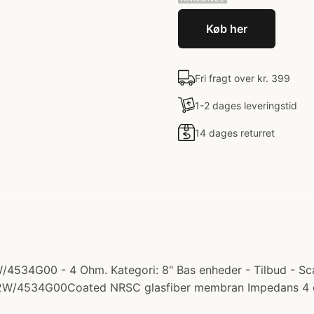
Køb her
Fri fragt over kr. 399
1-2 dages leveringstid
14 dages returret
4534G00 - 4 Ohm. Kategori: 8" Bas enheder - Tilbud - Sca
hed 22W/4534G00Coated NRSC glasfiber membran Impedans 