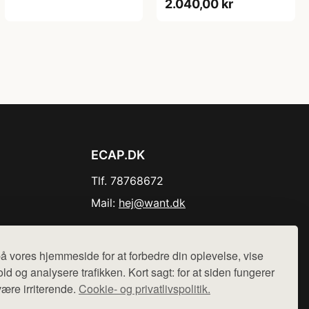
2.040,00 kr
150W RMS
ECAP.DK
Tlf. 78768672
Mail:
hej@want.dk
Cookie- og privatlivspolitik
å vores hjemmeside for at forbedre din oplevelse, vise
ld og analysere trafikken. Kort sagt: for at siden fungerer
være irriterende.
Cookie- og privatlivspolitik.
r sælges ikke varer fra denne side - vi henviser til de shops,