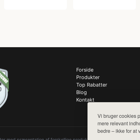
Forside
Produkter
Top Rabatter
Blog
Kontakt
Vi bruger cookies p
mere relevant indho
bedre – ikke for at 
r med præsentation af forskellige produkter fra diverse webshops. De