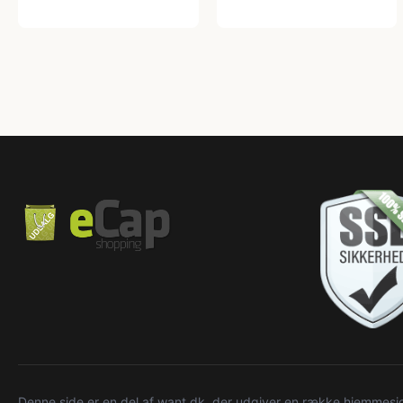
Denne side er en del af want.dk, der udgiver en række hjemmeside