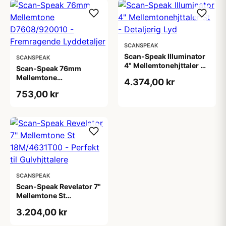
SCANSPEAK
Scan-Speak Illuminator
SCANSPEAK
4" Mellemtonehjttaler St
Scan-Speak 76mm
- Detaljerig Lyd
Mellemtone
4.374,00 kr
D7608/920010 -
753,00 kr
Fremragende
Lyddetaljer
SCANSPEAK
Scan-Speak Revelator 7"
Mellemtone St
18M/4631T00 - Perfekt
3.204,00 kr
til Gulvhjttalere