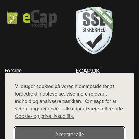
Forside
ECAP.DK
Produkter
Tlf. 78768672
Top Rabatter
Vi bruger cookies på vores hjemmeside for at
Mail:
hej@want.dk
Blog
forbedre din oplevelse, vise mere relevant
Kontakt
indhold og analysere trafikken. Kort sagt: for at
Cookie- og privatlivspolitik
siden fungerer bedre – ikke for at være irriterende.
Cookie- og privatlivspolitik.
Denne side er en del af want.dk, der udgiver en række
Accepter alle