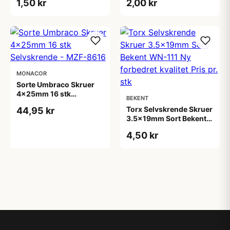
1,50 kr
2,00 kr
Pris. pr. stk
MONACOR
Sorte Umbraco Skruer
4x25mm 16 stk
BEKENT
Selvskrende - MZF-8616
Torx Selvskrende Skruer
44,95 kr
3.5x19mm Sort Bekent
WN-111 Ny forbedret
4,50 kr
kvalitet Pris pr. stk