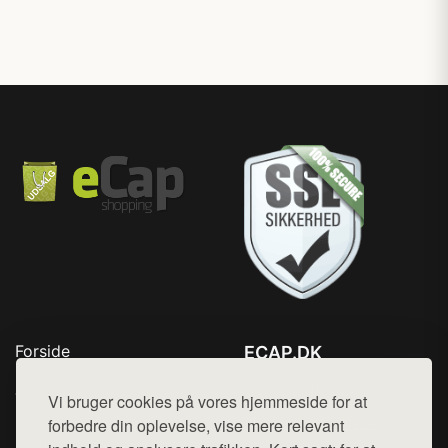
Forside
ECAP.DK
Produkter
Tlf. 78768672
Top Rabatter
Vi bruger cookies på vores hjemmeside for at
Mail:
hej@want.dk
Blog
forbedre din oplevelse, vise mere relevant
Kontakt