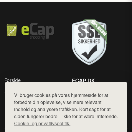
Forside
ECAP.DK
Produkter
Tlf. 78768672
Top Rabatter
Vi bruger cookies på vores hjemmeside for at
Mail:
hej@want.dk
Blog
forbedre din oplevelse, vise mere relevant
Kontakt
indhold og analysere trafikken. Kort sagt: for at
Cookie- og privatlivspolitik
siden fungerer bedre – ikke for at være irriterende.
Cookie- og privatlivspolitik.