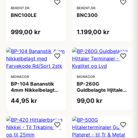
BEKENT.DK
BEKENT.DK
BNC100LE
BNC300
999,00 kr
1.199,00 kr
MONACOR
MONACOR
BP-104 Bananstik
BP-260G
4mm Nikkelbelagt
Guldbelagte Hjttaler
med Farvekode
Terminaler - Hj
44,95 kr
99,00 kr
Rd/Sort 2stk
Kvalitet og Lyd