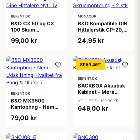
BEKENT.DK
MONACOR
B&O CX 50 og CX
B&O Kompatible DIN
100 Skum
Hjttalerstik CP-20,
Kantophng - Giv
Skruemontering - 2
99,00 kr
24,95 kr
Dine Hjttalere Nyt
stk
Liv
SPAR 46%
BEKENT.DK
BACKBOX Akustisk
Kabinet - Mere
BEKENT.DK
kontrol
B&O MX3500
VEJL. PRIS 1.199,00 KR
Kantophng - Nem
649,00 kr
Udskiftning, Kvalitet
79,00 kr
fra Bang & Olufsen