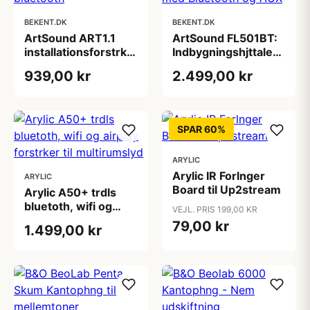
BEKENT.DK
BEKENT.DK
ArtSound ART1.1
ArtSound FL501BT:
installationsforstrker
Indbygningshjttaler
med bluetooth
st med Bluetooth og
939,00 kr
2.499,00 kr
AUX
SPAR 60%
ARYLIC
Arylic IR Forlnger
ARYLIC
Board til Up2stream
Arylic A50+ trdls
bluetoth, wifi og
VEJL. PRIS 199,00 KR
airplay forstrker til
79,00 kr
1.499,00 kr
multirumslyd