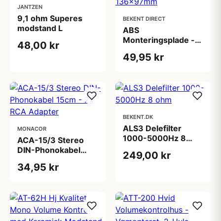
JANTZEN
9,1 ohm Superes
BEKENT DIRECT
modstand L
ABS
Monteringsplade -
48,00 kr
Tilpas Selv Uden
49,95 kr
Huller 136x97mm
BEKENT.DK
ALS3 Delefilter
MONACOR
1000-5000Hz 8
ACA-15/3 Stereo
ohm
DIN-Phonokabel
249,00 kr
15cm - 2x RCA
34,95 kr
Adapter