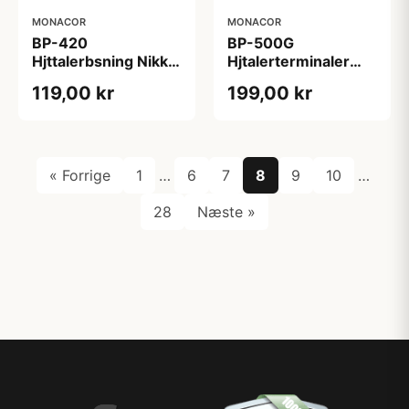
MONACOR
MONACOR
BP-420
BP-500G
Hjttalerbsning Nikkel
Hjtalerterminaler
- Til Trkabinetter op
Guld-Plateret - til Tr
119,00 kr
199,00 kr
til 25mm
& Metal
« Forrige
1
…
6
7
8
9
10
…
28
Næste »