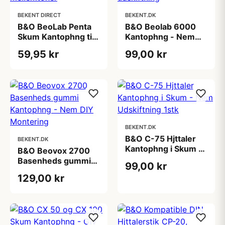
BEKENT DIRECT
BEKENT.DK
B&O BeoLab Penta
B&O Beolab 6000
Skum Kantophng til
Kantophng - Nem
mellemtoner
udskiftning
59,95 kr
99,00 kr
BEKENT.DK
B&O C-75 Hjttaler
BEKENT.DK
Kantophng i Skum -
B&O Beovox 2700
Nem Udskiftning
Basenheds gummi
99,00 kr
1stk
Kantophng - Nem
129,00 kr
DIY Montering