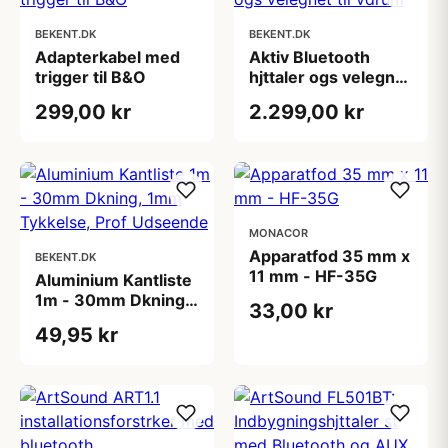
BEKENT.DK
BEKENT.DK
Adapterkabel med
Aktiv Bluetooth
trigger til B&O
hjttaler ogs velegnet
til vdrum
299,00 kr
2.299,00 kr
MONACOR
Apparatfod 35 mm x
BEKENT.DK
11 mm - HF-35G
Aluminium Kantliste
1m - 30mm Dkning,
33,00 kr
1mm Tykkelse, Prof
49,95 kr
Udseende