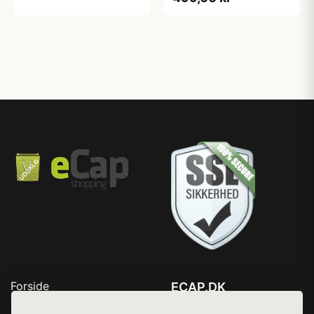
Forside
ECAP.DK
Produkter
Tlf. 78768672