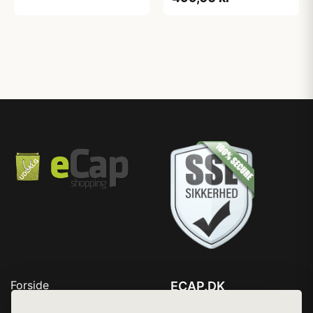
Forside
ECAP.DK
Produkter
Tlf. 78768672