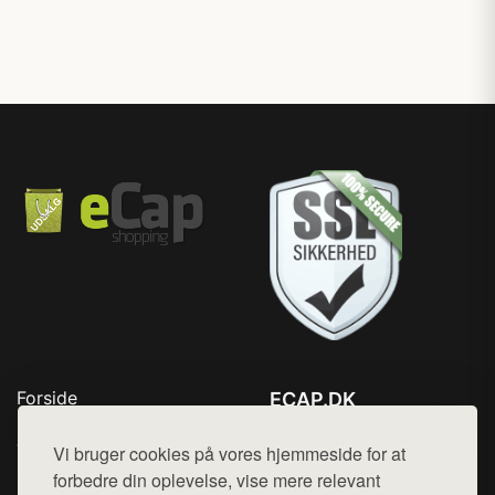
Forside
ECAP.DK
Produkter
Tlf. 78768672
Top Rabatter
Vi bruger cookies på vores hjemmeside for at
Mail:
hej@want.dk
Blog
forbedre din oplevelse, vise mere relevant