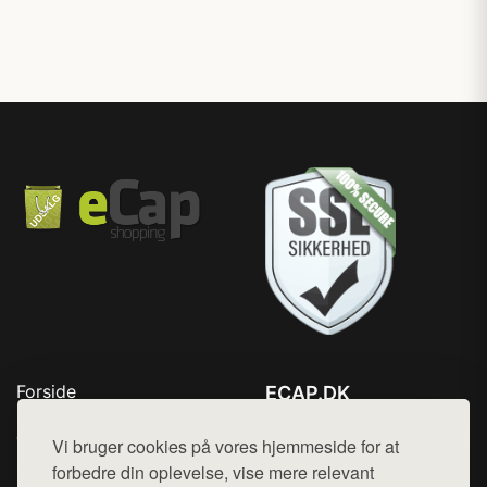
Forside
ECAP.DK
Produkter
Tlf. 78768672
Top Rabatter
Vi bruger cookies på vores hjemmeside for at
Mail:
hej@want.dk
Blog
forbedre din oplevelse, vise mere relevant