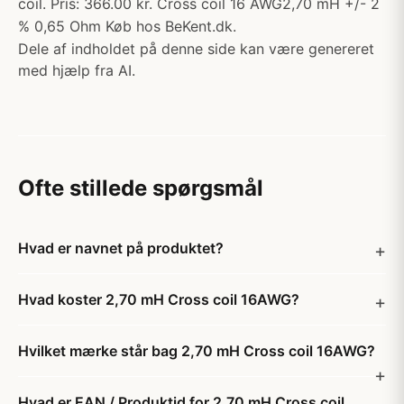
coil. Pris: 366.00 kr. Cross coil 16 AWG2,70 mH +/- 2
% 0,65 Ohm Køb hos BeKent.dk.
Dele af indholdet på denne side kan være genereret
med hjælp fra AI.
Ofte stillede spørgsmål
Hvad er navnet på produktet?
Hvad koster 2,70 mH Cross coil 16AWG?
Hvilket mærke står bag 2,70 mH Cross coil 16AWG?
Hvad er EAN / Produktid for 2,70 mH Cross coil