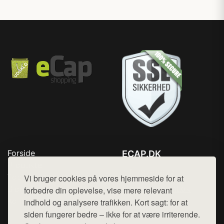
Forside
ECAP.DK
Produkter
Tlf. 78768672
Top Rabatter
Vi bruger cookies på vores hjemmeside for at
Mail:
hej@want.dk
Blog
forbedre din oplevelse, vise mere relevant
Kontakt
indhold og analysere trafikken. Kort sagt: for at
Cookie- og privatlivspolitik
siden fungerer bedre – ikke for at være irriterende.